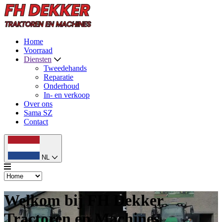
Home
Voorraad
Diensten
Tweedehands
Reparatie
Onderhoud
In- en verkoop
Over ons
Sama SZ
Contact
NL
Welkom bij FH Dekker
Tractoren en Machines