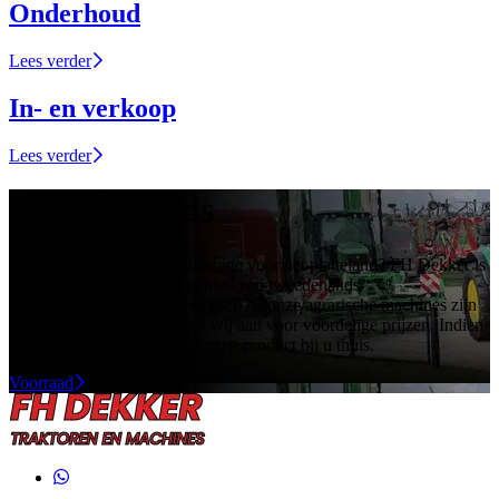
Onderhoud
Lees verder
In- en verkoop
Lees verder
Tweedehands
Bent u op zoek naar een machine voor het platteland? FH Dekker is
uw handelsbedrijf op het gebied van tweedehands
landbouwmachines in Overijssel. Al onze agrarische machines zijn
in een goede staat en bieden wij aan voor voordelige prijzen. Indien
gewenst leveren wij het gekozen product bij u thuis.
Voorraad