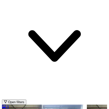
Open filters
9