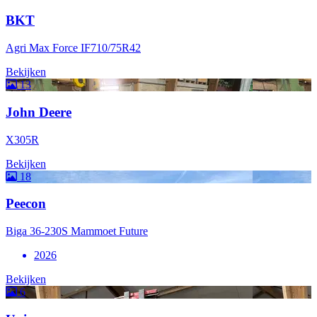
BKT
Agri Max Force IF710/75R42
Bekijken
13
John Deere
X305R
Bekijken
18
Peecon
Biga 36-230S Mammoet Future
2026
Bekijken
6