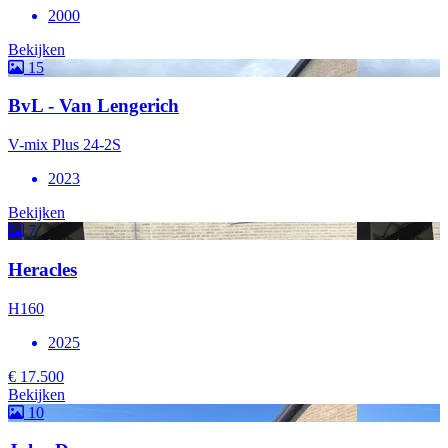
2000
Bekijken
15
BvL - Van Lengerich
V-mix Plus 24-2S
2023
Bekijken
7
Heracles
H160
2025
€ 17.500
Bekijken
10