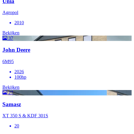
Unia
Agropol
2010
Bekijken
37
John Deere
6M95
2026
100hp
Bekijken
27
Samasz
XT 350 S & KDF 301S
20