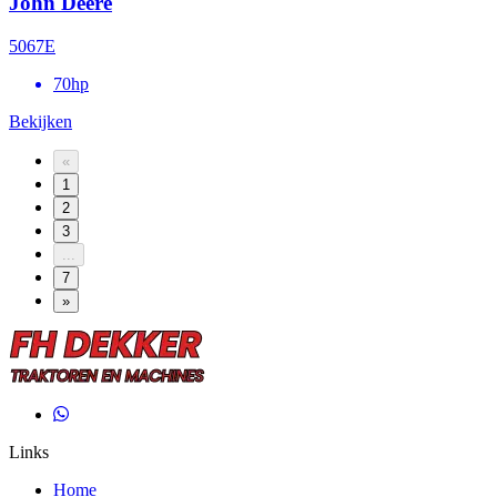
John Deere
5067E
70hp
Bekijken
«
1
2
3
...
7
»
Links
Home