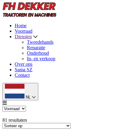
Home
Voorraad
Diensten
Tweedehands
Reparatie
Onderhoud
In- en verkoop
Over ons
Sama SZ
Contact
NL
81
resultaten