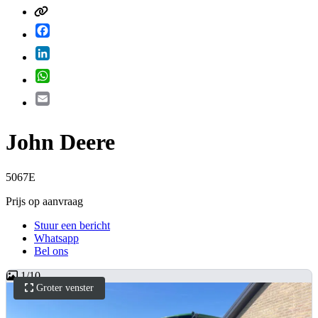
Facebook
LinkedIn
WhatsApp
Email
John Deere
5067E
Prijs op aanvraag
Stuur een bericht
Whatsapp
Bel ons
1
/
10
Groter venster