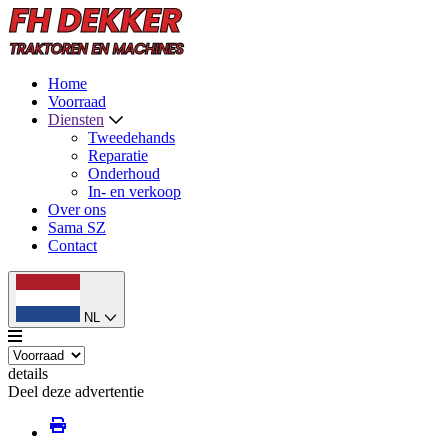
Home
Voorraad
Diensten
Tweedehands
Reparatie
Onderhoud
In- en verkoop
Over ons
Sama SZ
Contact
NL
details
Deel deze advertentie