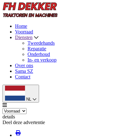
Home
Voorraad
Diensten
Tweedehands
Reparatie
Onderhoud
In- en verkoop
Over ons
Sama SZ
Contact
NL
details
Deel deze advertentie