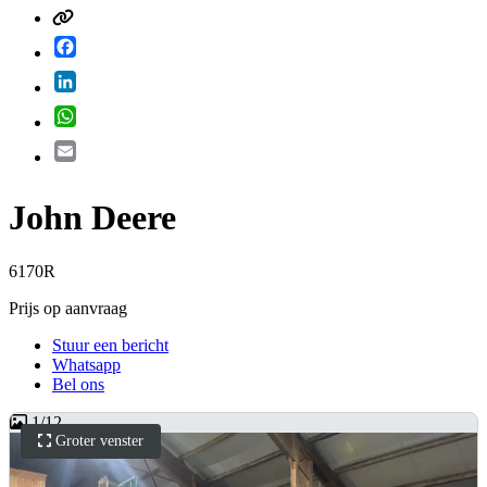
Facebook
LinkedIn
WhatsApp
Email
John Deere
6170R
Prijs op aanvraag
Stuur een bericht
Whatsapp
Bel ons
1
/
12
Groter venster